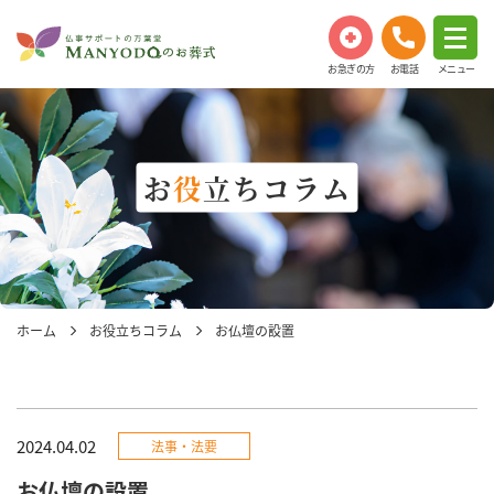
お急ぎの方
お電話
メニュー
お
役
立ちコラム
ホーム
お役立ちコラム
お仏壇の設置
2024.04.02
法事・法要
お仏壇の設置